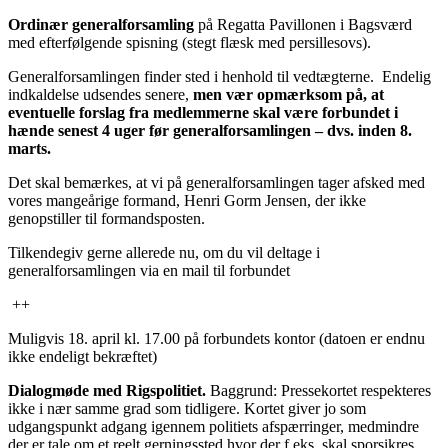
Ordinær generalforsamling
på Regatta Pavillonen i Bagsværd
med efterfølgende spisning (stegt flæsk med persillesovs).
Generalforsamlingen finder sted i henhold til vedtægterne. Endelig
indkaldelse udsendes senere,
men vær opmærksom på, at
eventuelle forslag fra medlemmerne skal være forbundet i
hænde senest 4 uger før generalforsamlingen – dvs. inden 8.
marts.
Det skal bemærkes, at vi på generalforsamlingen tager afsked med
vores mangeårige formand, Henri Gorm Jensen, der ikke
genopstiller til formandsposten.
Tilkendegiv gerne allerede nu, om du vil deltage i
generalforsamlingen via en mail til forbundet
++
Muligvis 18. april kl. 17.00 på forbundets kontor (datoen er endnu
ikke endeligt bekræftet)
Dialogmøde med Rigspolitiet.
Baggrund: Pressekortet respekteres
ikke i nær samme grad som tidligere. Kortet giver jo som
udgangspunkt adgang igennem politiets afspærringer, medmindre
der er tale om et reelt gerningssted hvor der f.eks. skal sporsikres.