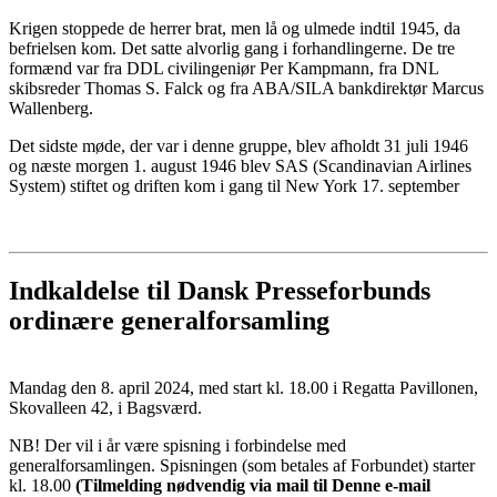
Krigen stoppede de herrer brat, men lå og ulmede indtil 1945, da
befrielsen kom. Det satte alvorlig gang i forhandlingerne. De tre
formænd var fra DDL civilingeniør Per Kampmann, fra DNL
skibsreder Thomas S. Falck og fra ABA/SILA bankdirektør Marcus
Wallenberg.
Det sidste møde, der var i denne gruppe, blev afholdt 31 juli 1946
og næste morgen 1. august 1946 blev SAS (Scandinavian Airlines
System) stiftet og driften kom i gang til New York 17. september
Indkaldelse til Dansk Presseforbunds
ordinære generalforsamling
Mandag den 8. april 2024, med start kl. 18.00 i Regatta Pavillonen,
Skovalleen 42, i Bagsværd.
NB! Der vil i år være spisning i forbindelse med
generalforsamlingen. Spisningen (som betales af Forbundet) starter
kl. 18.00
(Tilmelding nødvendig via mail til
Denne e-mail