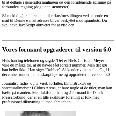
til at deltage i generalforsamlingen og den forudgående spisning på
forbundets regning (dog uden stemmeret).
Så meld dig/jer allerede nu til cirkusforestillingen ved at sende en
mail til
Denne e-mail adresse bliver beskyttet mod spambots. Du
skal have JavaScript aktiveret for at vise den.
Vores formand opgraderer til version 6.0
Hvis han tog telefonen og sagde ’Det er Niels Christian Meyer’,
ville du måske tro, at du havde fået forkert nummer. Men det gør
han heller ikke. Han siger ’Bubber’. Så kender vi ham alle. Og 11.
december runder han et skarpt hjørne og opgraderer til version 6.0
Journalist, radio- og tv-vært, forfatter, filminstruktør og
sprechstallmeister i Cirkus Arena, er bare nogle af de titler, man kan
hæfte på manden. Men faktisk er han også formand for Dansk
Presseforbund, der er en lille eksklusiv forening af folk med
professionel tilknytning til mediebranchen.