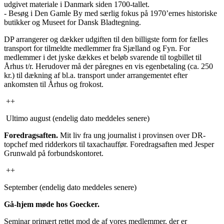
udgivet materiale i Danmark siden 1700-tallet.
- Besøg i Den Gamle By med særlig fokus på 1970’ernes historiske
butikker og Museet for Dansk Bladtegning.
DP arrangerer og dækker udgiften til den billigste form for fælles
transport for tilmeldte medlemmer fra Sjælland og Fyn. For
medlemmer i det jyske dækkes et beløb svarende til togbillet til
Århus t/r. Herudover må der påregnes en vis egenbetaling (ca. 250
kr.) til dækning af bl.a. transport under arrangementet efter
ankomsten til Århus og frokost.
++
Ultimo august (endelig dato meddeles senere)
Foredragsaften.
Mit liv fra ung journalist i provinsen over DR-
topchef med ridderkors til taxachauffør. Foredragsaften med Jesper
Grunwald på forbundskontoret.
++
September (endelig dato meddeles senere)
Gå-hjem møde hos Goecker.
Seminar primært rettet mod de af vores medlemmer, der er