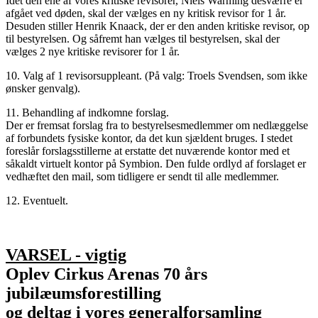
Idet den ene af vores kritiske revisorer, Niels Warming desværre er
afgået ved døden, skal der vælges en ny kritisk revisor for 1 år.
Desuden stiller Henrik Knaack, der er den anden kritiske revisor, op
til bestyrelsen. Og såfremt han vælges til bestyrelsen, skal der
vælges 2 nye kritiske revisorer for 1 år.
10. Valg af 1 revisorsuppleant. (På valg: Troels Svendsen, som ikke
ønsker genvalg).
11. Behandling af indkomne forslag.
Der er fremsat forslag fra to bestyrelsesmedlemmer om nedlæggelse
af forbundets fysiske kontor, da det kun sjældent bruges. I stedet
foreslår forslagsstillerne at erstatte det nuværende kontor med et
såkaldt virtuelt kontor på Symbion. Den fulde ordlyd af forslaget er
vedhæftet den mail, som tidligere er sendt til alle medlemmer.
12. Eventuelt.
VARSEL - vigtig
Oplev Cirkus Arenas 70 års
jubilæumsforestilling
og deltag i vores generalforsamling