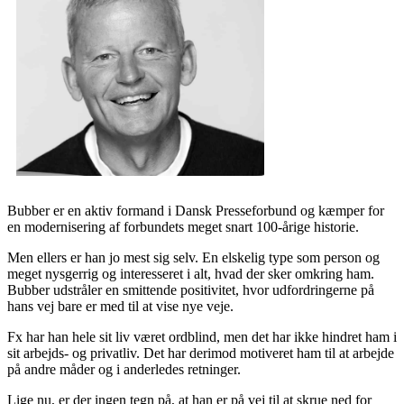
Bubber er en aktiv formand i Dansk Presseforbund og kæmper for
en modernisering af forbundets meget snart 100-årige historie.
Men ellers er han jo mest sig selv. En elskelig type som person og
meget nysgerrig og interesseret i alt, hvad der sker omkring ham.
Bubber udstråler en smittende positivitet, hvor udfordringerne på
hans vej bare er med til at vise nye veje.
Fx har han hele sit liv været ordblind, men det har ikke hindret ham i
sit arbejds- og privatliv. Det har derimod motiveret ham til at arbejde
på andre måder og i anderledes retninger.
Lige nu, er der ingen tegn på, at han er på vej til at skrue ned for