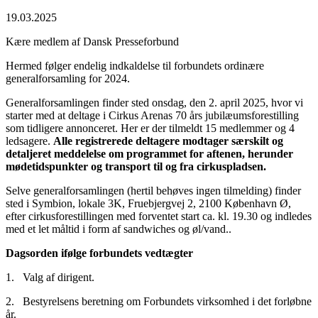
19.03.2025
Kære medlem af Dansk Presseforbund
Hermed følger endelig indkaldelse til forbundets ordinære
generalforsamling for 2024.
Generalforsamlingen finder sted onsdag, den 2. april 2025, hvor vi
starter med at deltage i Cirkus Arenas 70 års jubilæumsforestilling
som tidligere annonceret. Her er der tilmeldt 15 medlemmer og 4
ledsagere.
Alle registrerede deltagere modtager særskilt og
detaljeret meddelelse om programmet for aftenen, herunder
mødetidspunkter og transport til og fra cirkuspladsen.
Selve generalforsamlingen (hertil behøves ingen tilmelding) finder
sted i Symbion, lokale 3K, Fruebjergvej 2, 2100 København Ø,
efter cirkusforestillingen med forventet start ca. kl. 19.30 og indledes
med et let måltid i form af sandwiches og øl/vand..
Dagsorden ifølge forbundets vedtægter
1. Valg af dirigent.
2. Bestyrelsens beretning om Forbundets virksomhed i det forløbne
år.