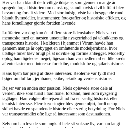
Her var han blandt de frivillige ildsjæle, som gennem mange år
sørgede for, at historien om dansk og skandinavisk civil luftfart blev
bevaret og fortalt videre. Med stor indsigt viste han besøgende rundt
blandt flymodeller, instrumenter, fotografier og historiske effekter, og
hans fortællinger gjorde fortiden levende.
Luftfarten var dog kun én af flere store lidenskaber. Niels var et
menneske med en næsten umættelig nysgerrighed på teknikkens og
transportens historie. I kælderen i hjemmet i Virum havde han
gennem mange år opbygget en omfattende modeljernbane, hvor
utallige timer blev brugt på at udvikle og forfine anlægget. Modelfly
optog ham ligeledes meget, ligesom han var medlem af en lille kreds
af entusiaster med interesse for skibe, modelskibe og søfartshistorie.
Hans hjem bar præg af disse interesser. Reolerne var fyldt med
bøger om luftfart, jernbaner, skibe, teknik og verdenshistorie.
Rejser var en anden stor passion. Niels oplevede store dele af
verden, ikke som turist i traditionel forstand, men som nysgerrig
iagttager. Han valgte ofte rejsemål ud fra en særlig historisk eller
teknisk interesse. Flere krydstogter blev gennemført, fordi netop
skibet havde en spændende historie eller særlig betydning. For Niels
var transportmidlet ofte lige så interessant som destinationen.
Selv om han levede som ungkarl hele sit voksne liv, var han langt