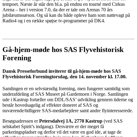
tempoet. Næste år står den bl.a. på endnu en tourné med Cirkus
Arena – her i version 7.0, da der er tale om Arenas 70 års
jubilæumssæson. Og så kan du både opleve ham som nattevagt på
Radio4 og i en række spøjse tv-programmer på DK4.
Gå-hjem-møde hos SAS Flyvehistorisk
Forening
Dansk Presseforbund inviterer til gå-hjem-møde hos SAS
Flyvehistorisk Forening
torsdag, den 14. november kl. 17.00.
Samlingen er en selvstændig forening, men fungerer samtidig som
underafdeling af SAS Museet på Gardemoen i Norge. Samlingen
ude i Kastrup fortæller om DDL/SAS’ udvikling gennem tiderne og
består hovedsagelig af effekter doneret af SAS og
nuværende/tidligere SAS-medarbejdere samt andre flyinteresserede.
Besøgsadressen er
Petersdalvej 1A, 2770 Kastrup
(ved SAS
selskabet Spirit’s indgang). Desværre er der meget få
parkeringspladser og derfor vil det være en god ide, at tage de