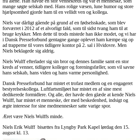
fra alene. Han havde en stor vennekreds og var et menneske, som
mange søgte selskab med. Hans rolige væsen, lune humor og store
hjælpsomhed gjorde ham til en vellidt ven og kollega.
Niels var dårligt gående på grund af en fødselsskade, som blev
forværret i 2012 af et alvorligt fald, som til sidst tvang ham til at
bruge krykker. Men dette til trods mistede han ikke modet, og vi har
i Dansk Presseforbund gentagne gange oplevet ham kæmpe sig op
ad trapperne til vores tidligere kontor på 2. sal i Hvidovre. Men
Niels beklagede sig aldrig.
Niels Wulff efterlader sig sin bror og dennes familie samt en stor
kreds af venner, tidligere kolleger og foreningsfæller, som vil savne
hans selskab, hans viden og hans varme personlighed.
Dansk Presseforbund har mistet et trofast medlem og en engageret
bestyrelseskollega. Luftfartsmiljøet har mistet en af sine mest
dedikerede formidlere. Og alle, der havde den glæde at kende Niels
Wulff, har mistet et menneske, der med beskedenhed, indsigt og
ægte interesse for sine medmennesker satte varige spor.
Æret være Niels Wulffs minde.
Niels Erik Wulff bisættes fra Lyngby Park Kapel lørdag den 15.
august kl. 13.