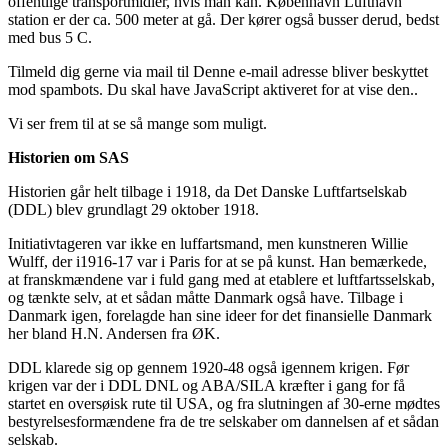
offentlige transportmidler, hvis man kan. København Lufthavn
station er der ca. 500 meter at gå. Der kører også busser derud, bedst
med bus 5 C.
Tilmeld dig gerne via mail til
Denne e-mail adresse bliver beskyttet
mod spambots. Du skal have JavaScript aktiveret for at vise den.
.
Vi ser frem til at se så mange som muligt.
Historien om SAS
Historien går helt tilbage i 1918, da Det Danske Luftfartselskab
(DDL) blev grundlagt 29 oktober 1918.
Initiativtageren var ikke en luffartsmand, men kunstneren Willie
Wulff, der i1916-17 var i Paris for at se på kunst. Han bemærkede,
at franskmændene var i fuld gang med at etablere et luftfartsselskab,
og tænkte selv, at et sådan måtte Danmark også have. Tilbage i
Danmark igen, forelagde han sine ideer for det finansielle Danmark
her bland H.N. Andersen fra ØK.
DDL klarede sig op gennem 1920-48 også igennem krigen. Før
krigen var der i DDL DNL og ABA/SILA kræfter i gang for få
startet en oversøisk rute til USA, og fra slutningen af 30-erne mødtes
bestyrelsesformændene fra de tre selskaber om dannelsen af et sådan
selskab.