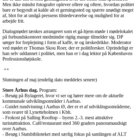
Men ikke mindst fotografer oplever oftere og oftere, hvordan politiet
bare er begyndt at kalde alt et gerningssted og spærre unødigt meget
af, blot for at undgå pressens tilstedeværelse og mulighed for at
arbejde frit.
Dialogmødet tænkes arrangeret som et gå-hjem-møde i mødelokalet
på forbundskontoret medmindre rigtig mange tilmelder sig. DP
sørger for forplejning i form af kaffe, te og læskedrikke. Moderator
ved mødet er Thomas Skou Roer, der er politiforsker. Oprindeligt er
han selv uddannet i politiet, men han er i dag lektor på Københavns
Professionshøjskole.
++
Slutningen af maj (endelig dato meddeles senere)
Store Århus dag.
Program:
- Besøg på Bylageret, hvor vi ser og hører mere om de aktuelle
kommunale udviklingsområder i Aarhus.
- Guidet rundvisning i Aarhus Ø, der er et af udviklingsområderne,
som svarer til Lynetteholmen i Kbh.
- Frokost på Salling Rooftop – byens 2.-3. mest attraktive
turistattraktion. Café/restaurant med 360 graders panoramaudsigt
over Aarhus.
- Besøg i Statsbiblioteket med særlig fokus på samlingen af ALT