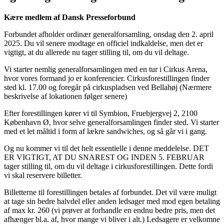
Kære medlem af Dansk Presseforbund
Forbundet afholder ordinær generalforsamling, onsdag den 2. april
2025. Du vil senere modtage en officiel indkaldelse, men det er
vigtigt, at du allerede nu tager stilling til, om du vil deltage.
Vi starter nemlig generalforsamlingen med en tur i Cirkus Arena,
hvor vores formand jo er konferencier. Cirkusforestillingen finder
sted kl. 17.00 og foregår på cirkuspladsen ved Bellahøj (Nærmere
beskrivelse af lokationen følger senere)
Efter forestillingen kører vi til Symbion, Fruebjergvej 2, 2100
København Ø, hvor selve generalforsamlingen finder sted. Vi starter
med et let måltid i form af lækre sandwiches, og så går vi i gang.
Og nu kommer vi til det helt essentielle i denne meddelelse. DET
ER VIGTIGT, AT DU SNAREST OG INDEN 5. FEBRUAR
tager stilling til, om du vil deltage i cirkusforestillingen. Dette fordi
vi skal reservere billetter.
Billetterne til forestillingen betales af forbundet. Det vil være muligt
at tage sin bedre halvdel eller anden ledsager med mod egen betaling
af max kr. 260 (vi prøver at forhandle en endnu bedre pris, men det
afhænger bl.a. af, hvor mange vi bliver i alt.) Ledsagere er velkomne