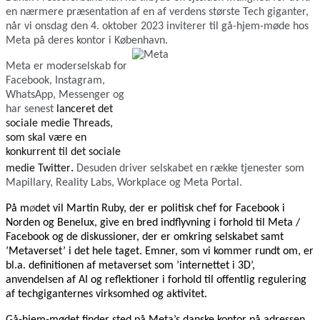
en nærmere præsentation af en af verdens største Tech giganter,
når vi onsdag den 4. oktober 2023 inviterer til gå-hjem-møde hos
Meta på deres kontor i København.
Meta er moderselskab for
Facebook, Instagram,
WhatsApp, Messenger og
har senest
lanceret det
sociale medie Threads,
som skal være en
konkurrent til det sociale
.
medie Twitter
Desuden driver selskabet en række tjenester som
Mapillary, Reality Labs, Workplace og Meta Portal.
På m
ø
det vil Martin Ruby, der er politisk chef for Facebook i
Norden og Benelux, give en bred indflyvning i forhold til Meta /
Facebook og de diskussioner, der er omkring selskabet samt
’Metaverset’ i det hele taget. Emner, som vi kommer rundt om, er
bl.a. definitionen af metaverset som ’internettet i 3D’,
anvendelsen af AI og reflektioner i forhold til offentlig regulering
af techgiganternes virksomhed og aktivitet.
Gå-hjem-mødet finder sted på Meta’s danske kontor på adressen