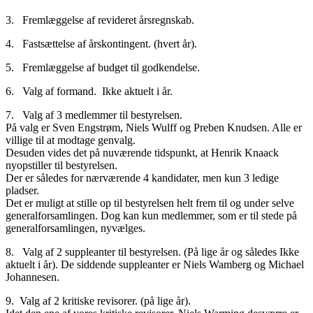
3. Fremlæggelse af revideret årsregnskab.
4. Fastsættelse af årskontingent. (hvert år).
5. Fremlæggelse af budget til godkendelse.
6. Valg af formand. Ikke aktuelt i år.
7. Valg af 3 medlemmer til bestyrelsen.
På valg er Sven Engstrøm, Niels Wulff og Preben Knudsen. Alle er
villige til at modtage genvalg.
Desuden vides det på nuværende tidspunkt, at Henrik Knaack
nyopstiller til bestyrelsen.
Der er således for nærværende 4 kandidater, men kun 3 ledige
pladser.
Det er muligt at stille op til bestyrelsen helt frem til og under selve
generalforsamlingen. Dog kan kun medlemmer, som er til stede på
generalforsamlingen, nyvælges.
8. Valg af 2 suppleanter til bestyrelsen. (På lige år og således Ikke
aktuelt i år). De siddende suppleanter er Niels Wamberg og Michael
Johannesen.
9. Valg af 2 kritiske revisorer. (på lige år).