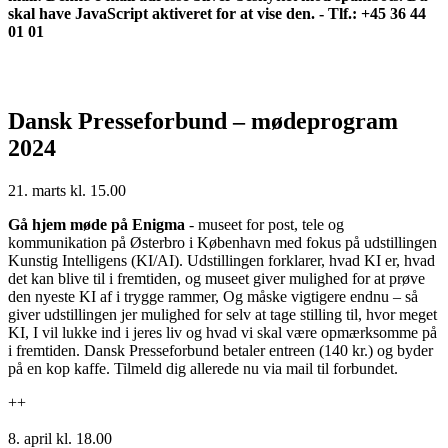
skal have JavaScript aktiveret for at vise den.
- Tlf.: +45 36 44
01 01
Dansk Presseforbund – mødeprogram
2024
21. marts kl. 15.00
Gå hjem møde på Enigma
- museet for post, tele og
kommunikation på Østerbro i København med fokus på udstillingen
Kunstig Intelligens (KI/AI). Udstillingen forklarer, hvad KI er, hvad
det kan blive til i fremtiden, og museet giver mulighed for at prøve
den nyeste KI af i trygge rammer, Og måske vigtigere endnu – så
giver udstillingen jer mulighed for selv at tage stilling til, hvor meget
KI, I vil lukke ind i jeres liv og hvad vi skal være opmærksomme på
i fremtiden. Dansk Presseforbund betaler entreen (140 kr.) og byder
på en kop kaffe. Tilmeld dig allerede nu via mail til forbundet.
++
8. april kl. 18.00