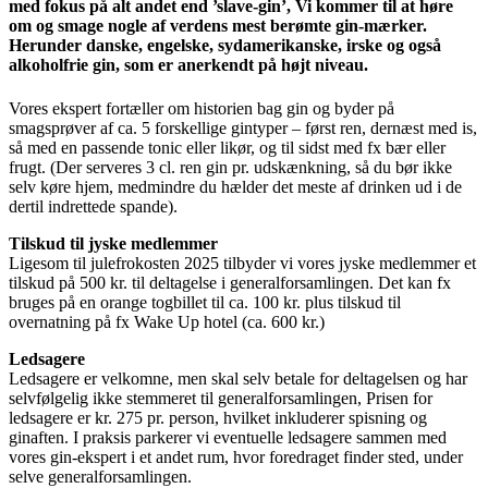
med fokus på alt andet end ’slave-gin’, Vi kommer til at høre
om og smage nogle af verdens mest berømte gin-mærker.
Herunder danske, engelske, sydamerikanske, irske og også
alkoholfrie gin, som er anerkendt på højt niveau.
Vores ekspert fortæller om historien bag gin og byder på
smagsprøver af ca. 5 forskellige gintyper – først ren, dernæst med is,
så med en passende tonic eller likør, og til sidst med fx bær eller
frugt. (Der serveres 3 cl. ren gin pr. udskænkning, så du bør ikke
selv køre hjem, medmindre du hælder det meste af drinken ud i de
dertil indrettede spande).
Tilskud til jyske medlemmer
Ligesom til julefrokosten 2025 tilbyder vi vores jyske medlemmer et
tilskud på 500 kr. til deltagelse i generalforsamlingen. Det kan fx
bruges på en orange togbillet til ca. 100 kr. plus tilskud til
overnatning på fx Wake Up hotel (ca. 600 kr.)
Ledsagere
Ledsagere er velkomne, men skal selv betale for deltagelsen og har
selvfølgelig ikke stemmeret til generalforsamlingen, Prisen for
ledsagere er kr. 275 pr. person, hvilket inkluderer spisning og
ginaften. I praksis parkerer vi eventuelle ledsagere sammen med
vores gin-ekspert i et andet rum, hvor foredraget finder sted, under
selve generalforsamlingen.