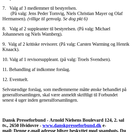
7. Valg af 3 medlemmer til bestyrelsen.
(På valg: Jens Peder Tornvig, Niels Christian Mayer og Olaf
Hermansen).
(villige til genvalg. Se dog pkt 6)
8. Valg af 2 suppleanter til bestyrelsen. (På valg: Michael
Johannesen og Niels Wamberg).
9. Valg af 2 kritiske revisorer. (På valg: Carsten Warming og Henrik
Knaack).
10. Valg af 1 revisorsuppleant. (på valg: Troels Svendsen).
11. Behandling af indkomne forslag.
12. Eventuelt.
Selvstændige forslag, som medlemmerne måtte ønske behandlet på
generalforsamlingen, skal være anmeldt skriftligt til Forbundet
senest 4 uger inden generalforsamlingen.
Dansk Presseforbund - Arnold Nielsens Boulevard 124, 2. sal
tv., 2650 Hvidovre -
www.danskpresseforbund.dk
e-
mail:
Denne e-mail adresse bliver beskyttet mod spambots. Du