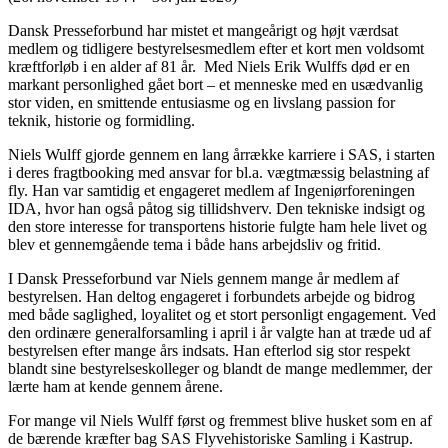
Dansk Presseforbund har mistet et mangeårigt og højt værdsat
medlem og tidligere bestyrelsesmedlem efter et kort men voldsomt
kræftforløb i en alder af 81 år. Med Niels Erik Wulffs død er en
markant personlighed gået bort – et menneske med en usædvanlig
stor viden, en smittende entusiasme og en livslang passion for
teknik, historie og formidling.
Niels Wulff gjorde gennem en lang årrække karriere i SAS, i starten
i deres fragtbooking med ansvar for bl.a. vægtmæssig belastning af
fly. Han var samtidig et engageret medlem af Ingeniørforeningen
IDA, hvor han også påtog sig tillidshverv. Den tekniske indsigt og
den store interesse for transportens historie fulgte ham hele livet og
blev et gennemgående tema i både hans arbejdsliv og fritid.
I Dansk Presseforbund var Niels gennem mange år medlem af
bestyrelsen. Han deltog engageret i forbundets arbejde og bidrog
med både saglighed, loyalitet og et stort personligt engagement. Ved
den ordinære generalforsamling i april i år valgte han at træde ud af
bestyrelsen efter mange års indsats. Han efterlod sig stor respekt
blandt sine bestyrelseskolleger og blandt de mange medlemmer, der
lærte ham at kende gennem årene.
For mange vil Niels Wulff først og fremmest blive husket som en af
de bærende kræfter bag SAS Flyvehistoriske Samling i Kastrup.