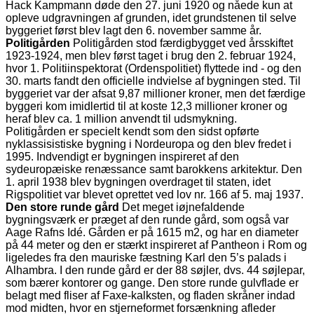
Hack Kampmann døde den 27. juni 1920 og nåede kun at
opleve udgravningen af grunden, idet grundstenen til selve
byggeriet først blev lagt den 6. november samme år.
Politigården
Politigården stod færdigbygget ved årsskiftet
1923-1924, men blev først taget i brug den 2. februar 1924,
hvor 1. Politiinspektorat (Ordenspolitiet) flyttede ind - og den
30. marts fandt den officielle indvielse af bygningen sted. Til
byggeriet var der afsat 9,87 millioner kroner, men det færdige
byggeri kom imidlertid til at koste 12,3 millioner kroner og
heraf blev ca. 1 million anvendt til udsmykning.
Politigården er specielt kendt som den sidst opførte
nyklassisistiske bygning i Nordeuropa og den blev fredet i
1995. Indvendigt er bygningen inspireret af den
sydeuropæiske renæssance samt barokkens arkitektur. Den
1. april 1938 blev bygningen overdraget til staten, idet
Rigspolitiet var blevet oprettet ved lov nr. 166 af 5. maj 1937.
Den store runde gård
Det meget iøjnefaldende
bygningsværk er præget af den runde gård, som også var
Aage Rafns Idé. Gården er på 1615 m2, og har en diameter
på 44 meter og den er stærkt inspireret af Pantheon i Rom og
ligeledes fra den mauriske fæstning Karl den 5’s palads i
Alhambra. I den runde gård er der 88 søjler, dvs. 44 søjlepar,
som bærer kontorer og gange. Den store runde gulvflade er
belagt med fliser af Faxe-kalksten, og fladen skråner indad
mod midten, hvor en stjerneformet forsænkning afleder