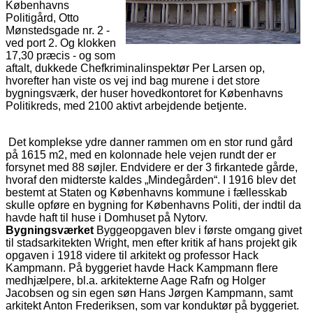
Københavns
Politigård, Otto
Mønstedsgade nr. 2 -
ved port 2. Og klokken
17,30 præcis - og som
aftalt, dukkede Chefkriminalinspektør Per Larsen op,
hvorefter han viste os vej ind bag murene i det store
bygningsværk, der huser hovedkontoret for Københavns
Politikreds, med 2100 aktivt arbejdende betjente.
Det komplekse ydre danner rammen om en stor rund gård
på 1615 m2, med en kolonnade hele vejen rundt der er
forsynet med 88 søjler. Endvidere er der 3 firkantede gårde,
hvoraf den midterste kaldes „Mindegården“. I 1916 blev det
bestemt at Staten og Københavns kommune i fællesskab
skulle opføre en bygning for Københavns Politi, der indtil da
havde haft til huse i Domhuset på Nytorv.
Bygningsværket
Byggeopgaven blev i første omgang givet
til stadsarkitekten Wright, men efter kritik af hans projekt gik
opgaven i 1918 videre til arkitekt og professor Hack
Kampmann. På byggeriet havde Hack Kampmann flere
medhjælpere, bl.a. arkitekterne Aage Rafn og Holger
Jacobsen og sin egen søn Hans Jørgen Kampmann, samt
arkitekt Anton Frederiksen, som var konduktør på byggeriet.