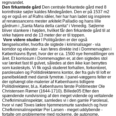
regnvandet.
Den firkantede gård
Den centrale firkantede gård med 8
korinthiske søjler kaldes Mindegården. Den er på 1537 m2
og er også en af Rafns idéer, her har han ladet sig inspirere
af renæssancens mester arkitekt Palladio og hans lille
gårdrum i „Santa Maria della carrita“ i Venedig. Søjlerne
bliver slankere i højden, hvilket får den firkantede gård til at
virke højere end de 13 meter der er til toppen.
Vore videre studier
I Politigården er der også
fængselsceller, hvorfra de sigtede i kriminalsager - via
korridor og elevator - kan føres direkte ind i Dommervagten i
Københavns Byret, hvor der er ca. 1500 nye fremstillinger om
året. Et korriosum i Dommervagten er, at den sigtedes stol
var lænket fast til gulvet, således at den ikke kan benyttes
som kasteskyts. Vi fik også studeret forhallen, forkontoret,
parolesalen og Politidirektørens kontor, der fra gulv til loft er
panelbeklædt med dansk fyrretræ. I panel-væggens felter er
der ophængt olie-malerier af Københavns tidligere
Politidirektører, bl.a. Københavns første Politimester Ole
Christensen Rømer (1644-1710). Billede05 Efter den
spændende rundvisning af den meget vidende og veltalende
Chefkriminalinspektør, samledes vi i den gamle Parolesal,
hvor vi nød Toves lækre hjemmesmurte sandwich og hvor
Chefkriminalinspektør Per Larsen - meget uddybende -
fortalte om problemerne med rockerne, de autonome,