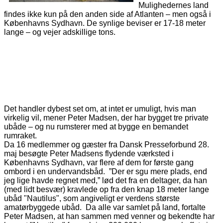
Mulighedernes land
findes ikke kun på den anden side af Atlanten – men også i
Københavns Sydhavn. De synlige beviser er 17-18 meter
lange – og vejer adskillige tons.
Det handler dybest set om, at intet er umuligt, hvis man
virkelig vil, mener Peter Madsen, der har bygget tre private
ubåde – og nu rumsterer med at bygge en bemandet
rumraket.
Da 16 medlemmer og gæster fra Dansk Presseforbund 28.
maj besøgte Peter Madsens flydende værksted i
Københavns Sydhavn, var flere af dem for første gang
ombord i en undervandsbåd.
”Der er sgu mere plads, end
jeg lige havde regnet med,” lød det fra en deltager, da han
(med lidt besvær) kravlede op fra den knap 18 meter lange
ubåd "Nautilus", som angiveligt er verdens største
amatørbyggede ubåd.
Da alle var samlet på land, fortalte
Peter Madsen, at han sammen med venner og bekendte har