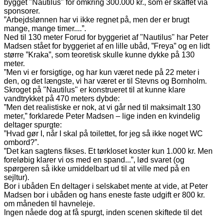
bygget "Nautilus" for omkring 300.000 kr., som er skaffet via
sponsorer.
”Arbejdslønnen har vi ikke regnet på, men der er brugt
mange, mange timer....”.
Ned til 130 meter Forud for byggeriet af "Nautilus" har Peter
Madsen stået for byggeriet af en lille ubåd, ”Freya” og en lidt
større ”Kraka”, som teoretisk skulle kunne dykke på 130
meter.
”Men vi er forsigtige, og har kun været nede på 22 meter i
den, og det længste, vi har været er til Stevns og Bornholm.
Skroget på "Nautilus" er konstrueret til at kunne klare
vandtrykket på 470 meters dybde:
”Men det realistiske er nok, at vi går ned til maksimalt 130
meter,” forklarede Peter Madsen – lige inden en kvindelig
deltager spurgte:
”Hvad gør I, når I skal på toilettet, for jeg så ikke noget WC
ombord?”.
”Det kan sagtens fikses. Et tørkloset koster kun 1.000 kr. Men
foreløbig klarer vi os med en spand...”, lød svaret (og
spørgeren så ikke umiddelbart ud til at ville med på en
sejltur).
Bor i ubåden En deltager i selskabet mente at vide, at Peter
Madsen bor i ubåden og hans eneste faste udgift er 800 kr.
om måneden til havneleje.
Ingen nåede dog at få spurgt, inden scenen skiftede til det