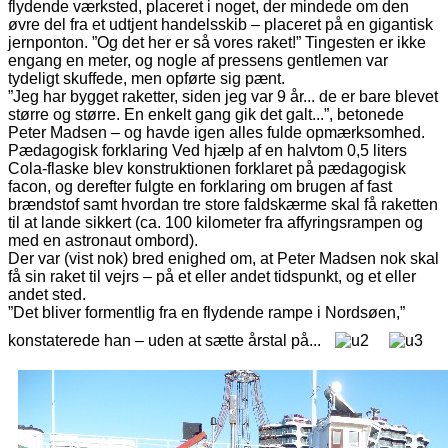
flydende værksted, placeret i noget, der mindede om den
øvre del fra et udtjent handelsskib – placeret på en gigantisk
jernponton.
”Og det her er så vores raket!” Tingesten er ikke
engang en meter, og nogle af pressens gentlemen var
tydeligt skuffede, men opførte sig pænt.
”Jeg har bygget raketter, siden jeg var 9 år... de er bare blevet
større og større. En enkelt gang gik det galt...”, betonede
Peter Madsen – og havde igen alles fulde opmærksomhed.
Pædagogisk forklaring Ved hjælp af en halvtom 0,5 liters
Cola-flaske blev konstruktionen forklaret på pædagogisk
facon, og derefter fulgte en forklaring om brugen af fast
brændstof samt hvordan tre store faldskærme skal få raketten
til at lande sikkert (ca. 100 kilometer fra affyringsrampen og
med en astronaut ombord).
Der var (vist nok) bred enighed om, at Peter Madsen nok skal
få sin raket til vejrs – på et eller andet tidspunkt, og et eller
andet sted.
”Det bliver formentlig fra en flydende rampe i Nordsøen,”
konstaterede han – uden at sætte årstal på...