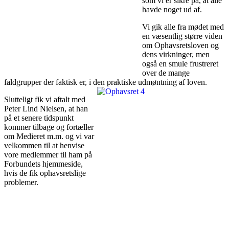
som vi er sikre på, at alle
havde noget ud af.
Vi gik alle fra mødet med
en væsentlig større viden
om Ophavsretsloven og
dens virkninger, men
også en smule frustreret
over de mange
faldgrupper der faktisk er, i den praktiske udmøntning af loven.
Slutteligt fik vi aftalt med
Peter Lind Nielsen, at han
på et senere tidspunkt
kommer tilbage og fortæller
om Medieret m.m. og vi var
velkommen til at henvise
vore medlemmer til ham på
Forbundets hjemmeside,
hvis de fik ophavsretslige
problemer.