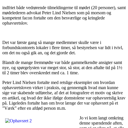
indfriet både vedrørende tilmeldingerne til mødet (20 personer), samt
mødelederen advokat Peter Lind Nielsen som på morsom og
kompetent facon fortalte om den besværlige og kringlede
ophavsretslov.
Det var første gang så mange medlemmer skulle være i
forbundskontorets lokaler i flere timer, så bestyrelsen var lidt i tvivl,
om det nu også gik an, og det gjorde det.
Blandt de mange fremmødte var både gammelkendte ansigter samt
nye, og spørgelysten var meget stor, så stor, at den aftalte tid på 1½
til 2 timer blev overskredet med ca. 1 time.
Peter Lind Nielsen fortalte med retslige eksempler om hvordan
ophavsretsloven virker i praksis, og gennemgik hvad man kunne
sige var skabende udførelse, af det at fotografere et motiv og skrive
en artikel, og hvad der ikke ifølge domstolene var ophavsretslig krav
på. Ligeledes fortalte han om hvor længe der var ophavsret på et
”Værk” efter en afdød person m.m.
Jo vi kom langt omkring
denne spændende aften,