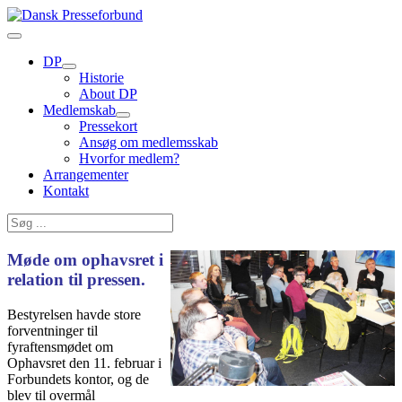
DP
Historie
About DP
Medlemskab
Pressekort
Ansøg om medlemsskab
Hvorfor medlem?
Arrangementer
Kontakt
Møde om ophavsret i
relation til pressen.
Bestyrelsen havde store
forventninger til
fyraftensmødet om
Ophavsret den 11. februar i
Forbundets kontor, og de
blev til overmål