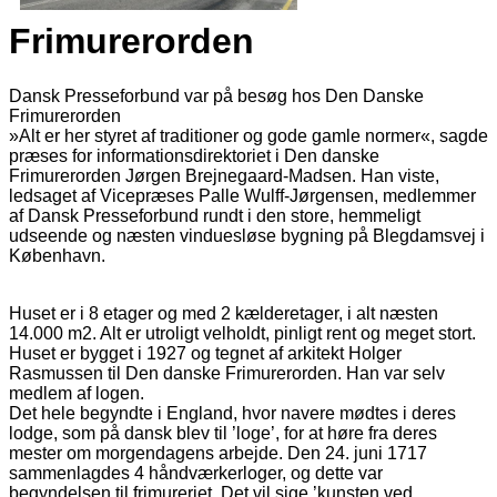
Frimurerorden
Dansk Presseforbund var på besøg hos Den Danske
Frimurerorden
»Alt er her styret af traditioner og gode gamle normer«, sagde
præses for informationsdirektoriet i Den danske
Frimurerorden Jørgen Brejnegaard-Madsen. Han viste,
ledsaget af Vicepræses Palle Wulff-Jørgensen, medlemmer
af Dansk Presseforbund rundt i den store, hemmeligt
udseende og næsten vinduesløse bygning på Blegdamsvej i
København.
Huset er i 8 etager og med 2 kælderetager, i alt næsten
14.000 m2. Alt er utroligt velholdt, pinligt rent og meget stort.
Huset er bygget i 1927 og tegnet af arkitekt Holger
Rasmussen til Den danske Frimurerorden. Han var selv
medlem af logen.
Det hele begyndte i England, hvor navere mødtes i deres
lodge, som på dansk blev til ’loge’, for at høre fra deres
mester om morgendagens arbejde. Den 24. juni 1717
sammenlagdes 4 håndværkerloger, og dette var
begyndelsen til frimureriet. Det vil sige ’kunsten ved