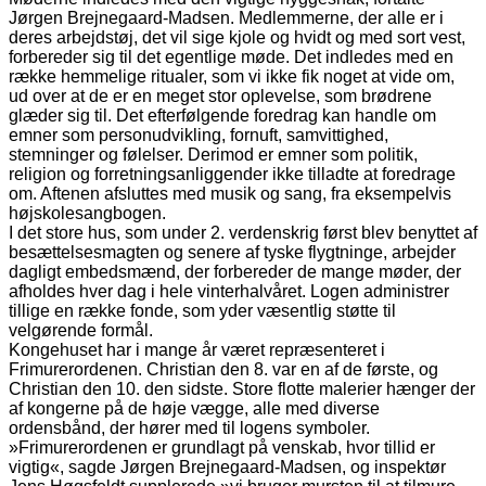
Jørgen Brejnegaard-Madsen. Medlemmerne, der alle er i
deres arbejdstøj, det vil sige kjole og hvidt og med sort vest,
forbereder sig til det egentlige møde. Det indledes med en
række hemmelige ritualer, som vi ikke fik noget at vide om,
ud over at de er en meget stor oplevelse, som brødrene
glæder sig til. Det efterfølgende foredrag kan handle om
emner som personudvikling, fornuft, samvittighed,
stemninger og følelser. Derimod er emner som politik,
religion og forretningsanliggender ikke tilladte at foredrage
om. Aftenen afsluttes med musik og sang, fra eksempelvis
højskolesangbogen.
I det store hus, som under 2. verdenskrig først blev benyttet af
besættelsesmagten og senere af tyske flygtninge, arbejder
dagligt embedsmænd, der forbereder de mange møder, der
afholdes hver dag i hele vinterhalvåret. Logen administrer
tillige en række fonde, som yder væsentlig støtte til
velgørende formål.
Kongehuset har i mange år været repræsenteret i
Frimurerordenen. Christian den 8. var en af de første, og
Christian den 10. den sidste. Store flotte malerier hænger der
af kongerne på de høje vægge, alle med diverse
ordensbånd, der hører med til logens symboler.
»Frimurerordenen er grundlagt på venskab, hvor tillid er
vigtig«, sagde Jørgen Brejnegaard-Madsen, og inspektør