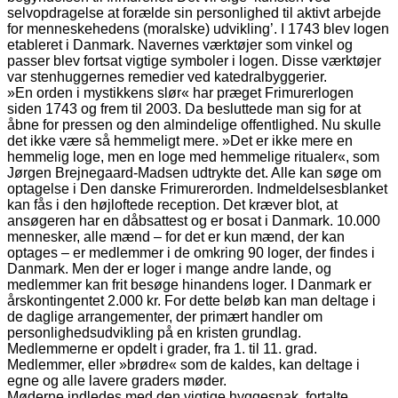
selvopdragelse at forælde sin personlighed til aktivt arbejde
for menneskehedens (moralske) udvikling’. I 1743 blev logen
etableret i Danmark. Navernes værktøjer som vinkel og
passer blev fortsat vigtige symboler i logen. Disse værktøjer
var stenhuggernes remedier ved katedralbyggerier.
»En orden i mystikkens slør« har præget Frimurerlogen
siden 1743 og frem til 2003. Da besluttede man sig for at
åbne for pressen og den almindelige offentlighed. Nu skulle
det ikke være så hemmeligt mere. »Det er ikke mere en
hemmelig loge, men en loge med hemmelige ritualer«, som
Jørgen Brejnegaard-Madsen udtrykte det. Alle kan søge om
optagelse i Den danske Frimurerorden. Indmeldelsesblanket
kan fås i den højloftede reception. Det kræver blot, at
ansøgeren har en dåbsattest og er bosat i Danmark. 10.000
mennesker, alle mænd – for det er kun mænd, der kan
optages – er medlemmer i de omkring 90 loger, der findes i
Danmark. Men der er loger i mange andre lande, og
medlemmer kan frit besøge hinandens loger. I Danmark er
årskontingentet 2.000 kr. For dette beløb kan man deltage i
de daglige arrangementer, der primært handler om
personlighedsudvikling på en kristen grundlag.
Medlemmerne er opdelt i grader, fra 1. til 11. grad.
Medlemmer, eller »brødre« som de kaldes, kan deltage i
egne og alle lavere graders møder.
Møderne indledes med den vigtige hyggesnak, fortalte