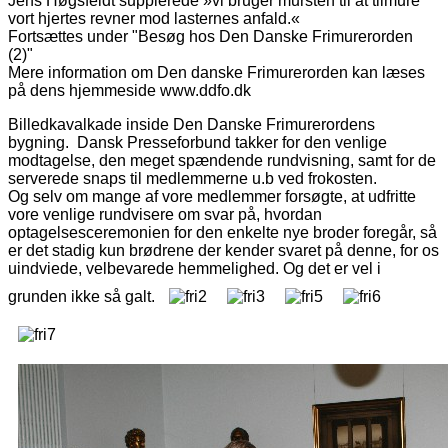
Jens Høgsfeldt supplerede »vi bruger mursten til at tilmure
vort hjertes revner mod lasternes anfald.«
Fortsættes under "Besøg hos Den Danske Frimurerorden
(2)"
Mere information om Den danske Frimurerorden kan læses
på dens hjemmeside www.ddfo.dk
Billedkavalkade inside Den Danske Frimurerordens
bygning.
Dansk Presseforbund takker for den venlige
modtagelse, den meget spændende rundvisning, samt for de
serverede snaps til medlemmerne u.b ved frokosten.
Og selv om mange af vore medlemmer forsøgte, at udfritte
vore venlige rundvisere om svar på, hvordan
optagelsesceremonien for den enkelte nye broder foregår, så
er det stadig kun brødrene der kender svaret på denne, for os
uindviede, velbevarede hemmelighed. Og det er vel i
grunden ikke så galt.